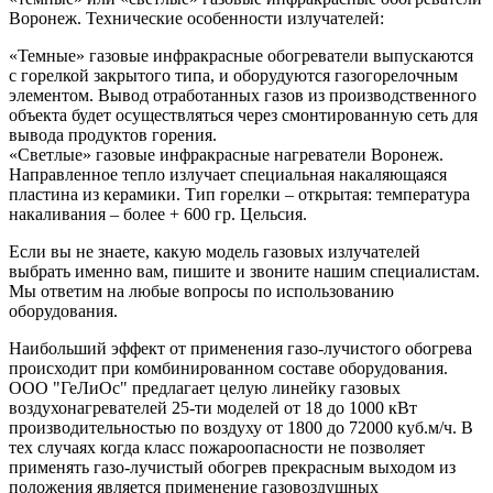
Воронеж. Технические особенности излучателей:
«Темные» газовые инфракрасные обогреватели выпускаются
с горелкой закрытого типа, и оборудуются газогорелочным
элементом. Вывод отработанных газов из производственного
объекта будет осуществляться через смонтированную сеть для
вывода продуктов горения.
«Светлые» газовые инфракрасные нагреватели Воронеж.
Направленное тепло излучает специальная накаляющаяся
пластина из керамики. Тип горелки – открытая: температура
накаливания – более + 600 гр. Цельсия.
Если вы не знаете, какую модель газовых излучателей
выбрать именно вам, пишите и звоните нашим специалистам.
Мы ответим на любые вопросы по использованию
оборудования.
Наибольший эффект от применения газо-лучистого обогрева
происходит при комбинированном составе оборудования.
ООО "ГеЛиОс" предлагает целую линейку газовых
воздухонагревателей 25-ти моделей от 18 до 1000 кВт
производительностью по воздуху от 1800 до 72000 куб.м/ч. В
тех случаях когда класс пожароопасности не позволяет
применять газо-лучистый обогрев прекрасным выходом из
положения является применение газовоздушных